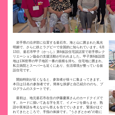
岩手県の沿岸部に位置する釜石市。海と山に囲まれた風光
明媚で、さらに鉄とラグビーで全国的に知られています。6月
13日、釜石市甲子（かっし）第6仮設住宅談話室で岩手県レク
リエーション協会の支援活動が行われました。甲子第6仮設団
地は136世帯の甲子地区一番の規模を持ち、住宅地に囲まれ、
私立病院とスーパーも近くにあり、生活環境が整っている仮
設住宅です。
開始時刻が近くなると、参加者が徐々に集まってきます。
本日は11名の参加者です。簡単な挨拶と自己紹介ののち、プ
ログラムのスタートです。
最初は、地元釜石市在住の伊藤慶展さんのカードクイズで
す。カードに描いてある字を見て、イメージを膨らませ、熟
語や英単語を考えながら答えを当てていきます。緊張がほぐ
れてきたところで、手指の体操です。"うさぎとかめ"の歌に