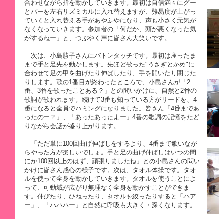
合わせながら指を動かしていきます。最初は自信満々にグー
とパーを左右リズミカルに入れ替えますが、難易度が上がっ
ていくと入れ替える手があやふやになり、声も小さく元気が
なくなっていきます。参加者の「何だか、頭が悪くなった気
がするねー」と、つぶやく声に皆さん大笑いです。
次は、小島勝子さんにバトンタッチです。最初は座ったま
まで手と足先を動かします。先ほど歌った"うさぎとかめ"に
合わせて足の甲を曲げたり伸ばしたり、手を開いたり閉じた
りします。歌の1番目が終わったところで、小島さんが「2
番、3番を歌ったことある？」との問いかけに、自然と2番の
歌詞が歌われます。続けて3番も知っている方がリードを、4
番になると全員でハミングになりました。皆さん「4番まであ
ったのー？」、「あったあったよー」4番の歌詞の記憶をたど
りながら会話が盛り上がります。
「ただ単に100回曲げ伸ばしをするより、4番まで歌いなが
らやった方が楽しいでしょ。手と足の曲げ伸ばしはいつの間
にか100回以上のはず、頑張りましたね」との小島さんの問い
かけに皆さん感心の様子です。次は、タオル体操です。タオ
ルを使って全身を動かしていきます。タオルを使うことによ
って、可動域が広がり無理なく全身を動かすことができま
す。伸びたり、ひねったり、タオルを絞ったりすると「ハア
ー」、「ハハハー」と自然に呼吸も大きく・深くなります。