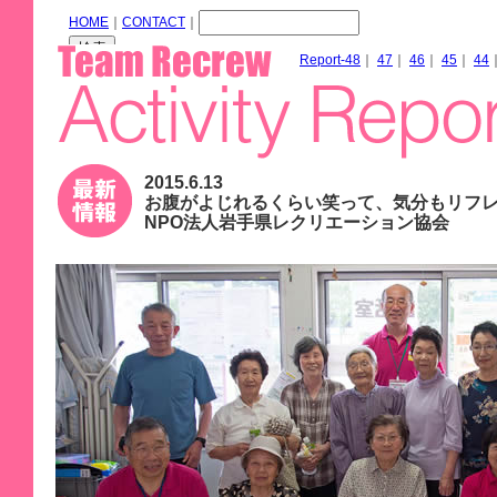
HOME
｜
CONTACT
｜
Report-48
｜
47
｜
46
｜
45
｜
44
2015.6.13
お腹がよじれるくらい笑って、気分もリフ
NPO法人岩手県レクリエーション協会