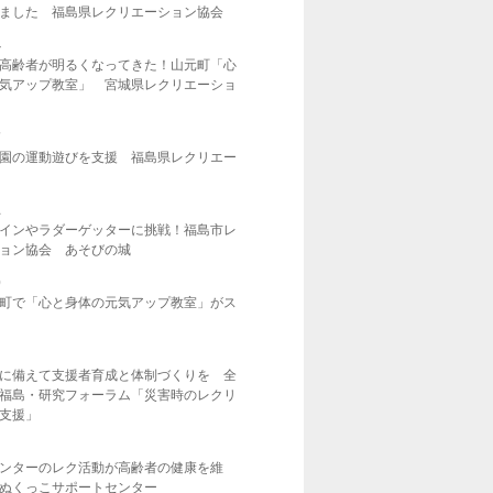
ました 福島県レクリエーション協会
4
高齢者が明るくなってきた！山元町「心
気アップ教室」 宮城県レクリエーショ
7
園の運動遊びを支援 福島県レクリエー
1
インやラダーゲッターに挑戦！福島市レ
ョン協会 あそびの城
0
町で「心と身体の元気アップ教室」がス
に備えて支援者育成と体制づくりを 全
福島・研究フォーラム「災害時のレクリ
支援」
ンターのレク活動が高齢者の健康を維
ぬくっこサポートセンター