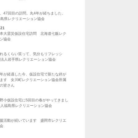
、47回目の訪問。丸4年が経ちました。
福島県レクリエーション協会
~21
本大震災仮設住宅訪問 北海道七飯レク
ン協会
れるくらい笑って、気分もリフレッシ
O法人岩手県レクリエーション協会
年が経過した今、仮設住宅で新たな絆が
ます 女川町レクリエーション協会所属
の皆さん
野小仮設住宅に5回目の春がやってきまし
法人福島県レクリエーション協会
援活動が続いています 盛岡市レクリエ
会