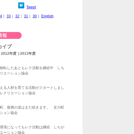
Tweet
4
｜
33
｜
32
｜
31
｜
30
｜
English
カイブ
|
2012年度
|
2013年度
移転したあともレク活動を継続中 しち
リエーション協会
0
える人材を育てる活動がスタートしまし
レクリエーション協会
0
町、復興の道はまだ続きます。 女川町
ション協会
環境になってもレク活動は継続 しちが
エーション協会