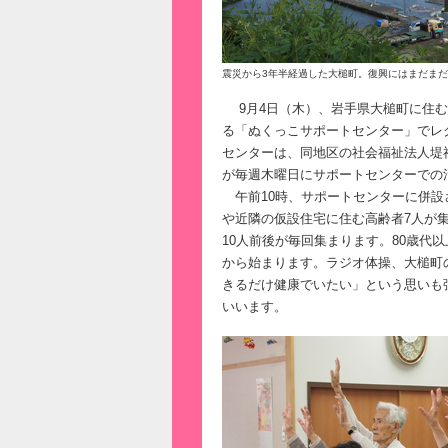
震災から3年半経過した大槌町。復興にはまだま
9月4日（木）、岩手県大槌町に住む
る「ぬくっこサポートセンター」でレ
センターは、同地区の社会福祉法人堤
が毎週木曜日にサポートセンターでの
午前10時、サポートセンターに併設
や近隣の仮設住宅に住む高齢者7人が
10人前後が毎回集まります。80歳代
から始まります。ラジオ体操、大槌町
きるだけ健康でいたい」という思いも
いいます。