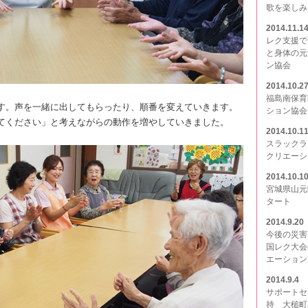
歌を楽しみ
2014.11.1
レク支援で
と身体の元
ン協会
2014.10.2
福島南保育
す。声を一緒に出してもらったり、順番を変えていきます。
ション協会
てください」と考えながらの動作を増やしていきました。
2014.10.1
スラックラ
クリエーシ
2014.10.1
宮城県山元
タート
2014.9.20
今後の災害
国レク大会
エーション
2014.9.4
サポートセ
持 大槌町