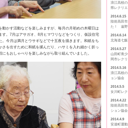
浪江高校の
県レクリエ
2014.6.15
陸前高田市
た！ 遠野
を動かす活動などを楽しみますが、毎月の月初めの木曜日は
ます。7月はアサガオ、8月ヒマワリなどをつくり、仮設住宅
2014.6.14
北海道七飯
た。今月は満月とウサギなどで十五夜を描きます。和紙をち
かさを出すために和紙を揉んだり、ハサミを入れ細かく折っ
2014.5.27
程にもおしゃべりを楽しみながら取り組んでいました。
山田町青少
岡市レクリ
2014.5.16
浪江高校の
ョン協会
2014.5.5
女川町レク
2014.4.22
陸前高田市
ション協会
2014.4.9
安達町運動