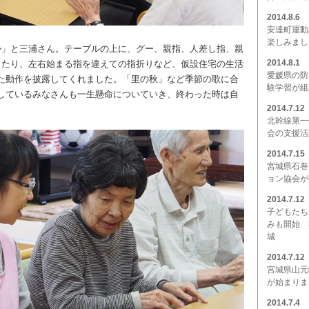
2014.8.6
安達町運動
楽しみまし
」と三浦さん。テーブルの上に、グー、親指、人差し指、親
2014.8.1
ったり、左右始まる指を違えての指折りなど、仮設住宅の生活
愛媛県の防
た動作を披露してくれました。「里の秋」など季節の歌に合
験学習が組
しているみなさんも一生懸命についていき、終わった時は自
2014.7.12
北幹線第一
会の支援活
2014.7.15
宮城県石巻
ョン協会が
2014.7.12
子どもたち
みも開始 
城
2014.7.12
宮城県山元
が始まりま
2014.7.4