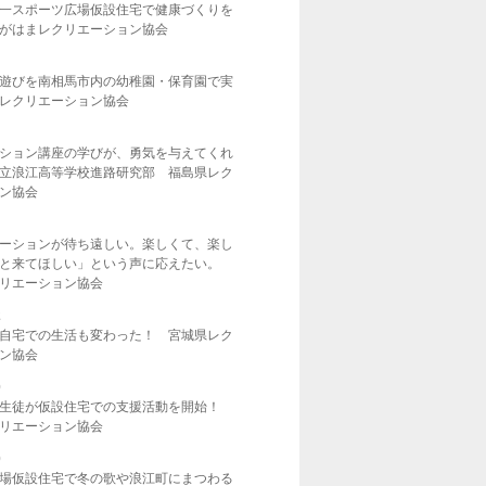
一スポーツ広場仮設住宅で健康づくりを
がはまレクリエーション協会
遊びを南相馬市内の幼稚園・保育園で実
レクリエーション協会
ション講座の学びが、勇気を与えてくれ
立浪江高等学校進路研究部 福島県レク
ン協会
ーションが待ち遠しい。楽しくて、楽し
っと来てほしい」という声に応えたい。
リエーション協会
2
自宅での生活も変わった！ 宮城県レク
ン協会
0
の生徒が仮設住宅での支援活動を開始！
リエーション協会
0
場仮設住宅で冬の歌や浪江町にまつわる