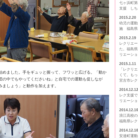
七ヶ浜町第
支援 しち
2015.2.20
幼児の運動
施 福島県
2015.2.19
レクリエー
た。福島県
リエーショ
2015.1.11
「レクリエ
始めました。手をギュッと握って、フワッと広げる。「動か
くて。も
団の中でもやってくださいね」と自宅での運動も促しなが
宮古市レク
みましょう」と動作を加えます。
2014.12.1
レク支援で
リエーショ
2014.12.1
浪江高校
福島県レク
2014.12.1
安達町運動