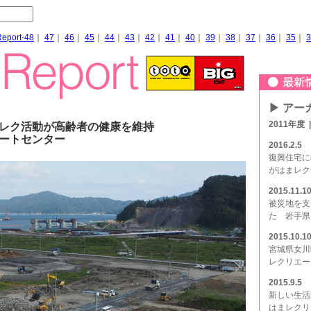
Report-48
｜
47
｜
46
｜
45
｜
44
｜
43
｜
42
｜
41
｜
40
｜
39
｜
38
｜
37
｜
36
｜
35
｜
3
▶ アー
2011年度
レク活動が高齢者の健康を維持
ートセンター
2016.2.5
復興住宅に
がはまレク
2015.11.1
被災地を支
た 岩手県
2015.10.1
宮城県女川
レクリエー
2015.9.5
新しい生活
はまレクリ