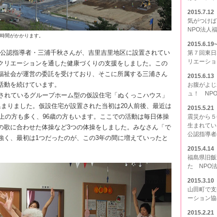
2015.7.12
気がつけば
NPO法人
だ時間がかかります。
2015.6.19
公認指導者・三浦千秋さんが、吉里吉里地区に設置されてい
第７回東日
リエーショ
クリエーションを通した健康づくりの支援をしました。この
福祉会が運営の委託を受けており、そこに所属する三浦さん
2015.6.13
活動を続けています。
お腹がよじ
ュ！ NP
されているグループホーム型の仮設住宅「ぬくっこハウス」
集まりました。仮設住宅が設置された当初は20人前後、最近は
2015.5.21
以上の方も多く、96歳の方もいます。ここでの活動は毎日体操
震災から５
生まれてい
の歌に合わせた体操など3つの体操をしました。みなさん「で
公認指導者
強く、最初は1つだったのが、この3年の間に増えていったと
2015.4.14
福島県旧飯
た NPO
2015.3.10
山田町で支
ーション協
2015.2.21